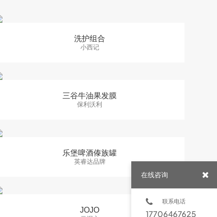
洗护组合
小西记
三谷牛油果发膜
保利沃利
乐堡啤酒傣族罐
英睿达品牌
在线咨询
联系电话
JOJO
17706467625