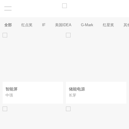
全部
红点奖
IF
美国IDEA
G-Mark
红星奖
其
智能屏
储能电源
中强
长芽