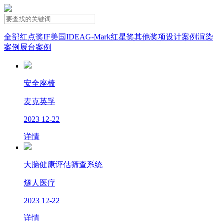
全部
红点奖
IF
美国IDEA
G-Mark
红星奖
其他奖项
设计案例
渲染
案例
展台案例
安全座椅
麦克英孚
2023
12-22
详情
大脑健康评估筛查系统
燧人医疗
2023
12-22
详情