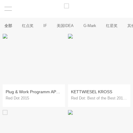
全部
红点奖
IF
美国IDEA
G-Mark
红星奖
其
Plug & Work Programm APPLICA
KETTWIESEL KROSS
Red Dot 2015
Red Dot: Best of the Best 2015 Eurobike Award 2014