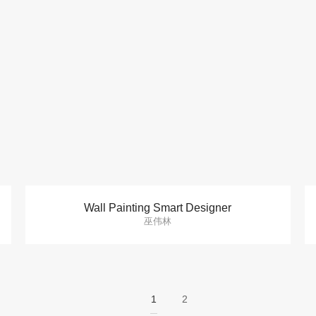
Wall Painting Smart Designer
巫伟林
1
2