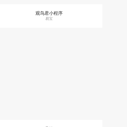
观鸟君小程序
易宝