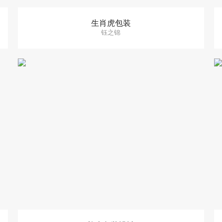
生肖虎包装
钰之锦