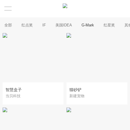
全部
红点奖
IF
美国IDEA
G-Mark
红星奖
其
智慧盒子
猫砂铲
当贝科技
新建宠物