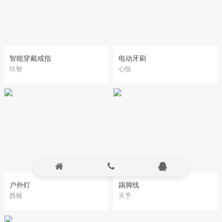
智能穿戴戒指
电动牙刷
玖智
心悦
户外灯
踢脚线
西顿
天予